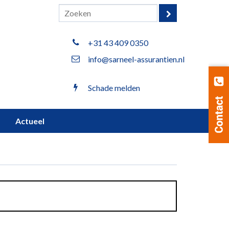
+31 43 409 0350
info@sarneel-assurantien.nl
Schade melden
Actueel