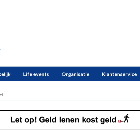
elijk
Life events
Organisatie
Klantenservice
et