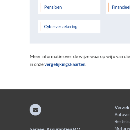
Pensioen
Financiee
Cyberverzekering
Meer informatie over de wijze waarop wij u van dien
in onze
vergelijkingskaarten
.
Verzek
Autover
Bestela
Motorve
Sarneel Assurantiën B.V.