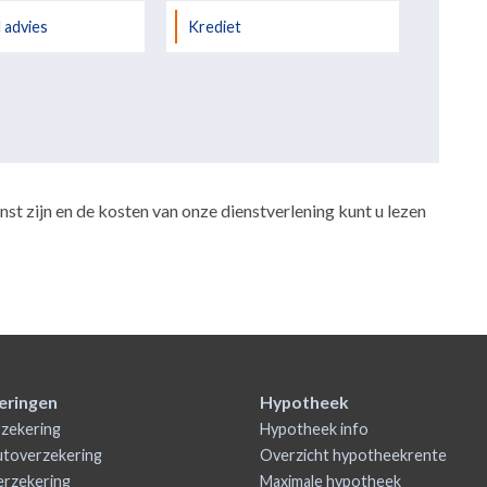
l advies
Krediet
st zijn en de kosten van onze dienstverlening kunt u lezen
eringen
Hypotheek
zekering
Hypotheek info
utoverzekering
Overzicht hypotheekrente
rzekering
Maximale hypotheek