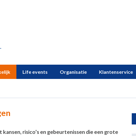
elijk
Life events
Organisatie
Klantenservice
gen
 kansen, risico’s en gebeurtenissen die een grote