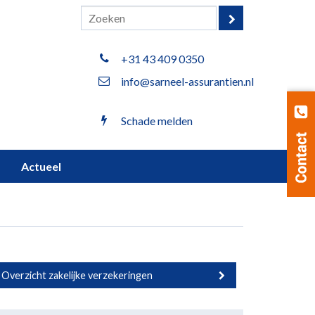
+31 43 409 0350
info@sarneel-assurantien.nl
Schade melden
Actueel
Overzicht zakelijke verzekeringen