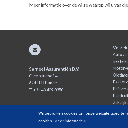
Meer informatie over de wijze waarop wij u van dien
Verzek
Autover
Bestela
Motorve
Sarneel Assurantiën B.V.
Oldtime
Overbundhof 4
Pakketv
6241 EH
Bunde
Reisver
T
+31 43 409 0350
Particul
Zakelijk
Wij gebruiken cookies om onze website goed te l
cookies.
Meer informatie >