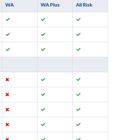
WA
WA Plus
All Risk