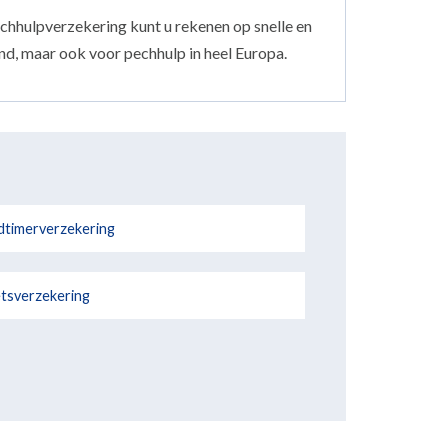
echhulpverzekering kunt u rekenen op snelle en
and, maar ook voor pechhulp in heel Europa.
dtimerverzekering
etsverzekering