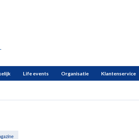
elijk
Life events
Organisatie
Klantenservice
agazine