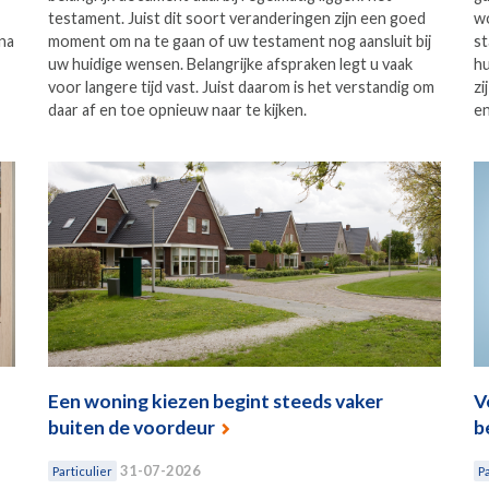
testament. Juist dit soort veranderingen zijn een goed
wo
na
moment om na te gaan of uw testament nog aansluit bij
st
uw huidige wensen. Belangrijke afspraken legt u vaak
hu
voor langere tijd vast. Juist daarom is het verstandig om
zi
daar af en toe opnieuw naar te kijken.
en
Een woning kiezen begint steeds vaker
V
buiten de voordeur
b
31-07-2026
Particulier
Pa