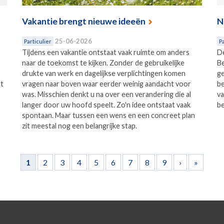
Vakantie brengt nieuwe ideeën
N
25-06-2026
Particulier
Pa
Tijdens een vakantie ontstaat vaak ruimte om anders
De
naar de toekomst te kijken. Zonder de gebruikelijke
Be
drukte van werk en dagelijkse verplichtingen komen
ge
st
vragen naar boven waar eerder weinig aandacht voor
be
was. Misschien denkt u na over een verandering die al
va
langer door uw hoofd speelt. Zo'n idee ontstaat vaak
be
spontaan. Maar tussen een wens en een concreet plan
zit meestal nog een belangrijke stap.
1
2
3
4
5
6
7
8
9
›
»