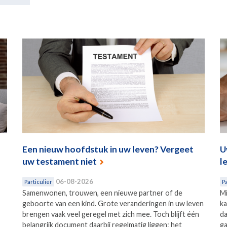
Een nieuw hoofdstuk in uw leven? Vergeet
U
uw testament niet
l
06-08-2026
Particulier
Pa
Samenwonen, trouwen, een nieuwe partner of de
Mi
geboorte van een kind. Grote veranderingen in uw leven
ka
brengen vaak veel geregel met zich mee. Toch blijft één
da
belangrijk document daarbij regelmatig liggen: het
ga