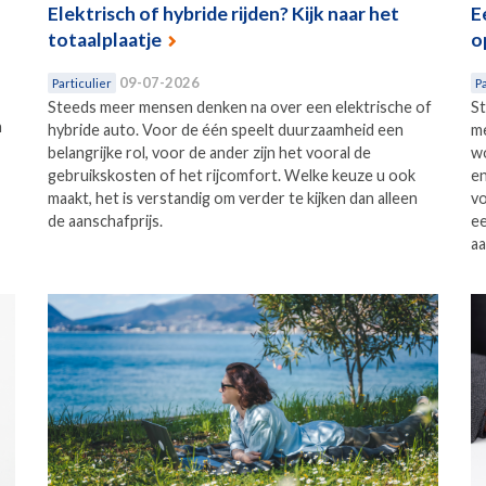
Elektrisch of hybride rijden? Kijk naar het
E
totaalplaatje
o
09-07-2026
Particulier
Pa
Steeds meer mensen denken na over een elektrische of
St
n
hybride auto. Voor de één speelt duurzaamheid een
me
belangrijke rol, voor de ander zijn het vooral de
wo
gebruikskosten of het rijcomfort. Welke keuze u ook
en
maakt, het is verstandig om verder te kijken dan alleen
vo
de aanschafprijs.
ee
aa