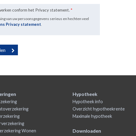
rwerken conform het Privacy statement.
*
ming van uw persoonsgegevens serieus en hechten veel
ons Privacy statement
.
eringen
Hypotheek
zekering
Hypotheek info
utoverzekering
Overzicht hypotheekrente
rzekering
Maximale hypotheek
rverzekering
Downloaden
erzekering Wonen