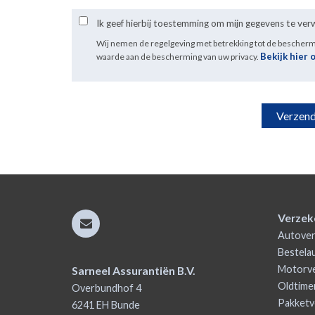
Ik geef hierbij toestemming om mijn gegevens te ve
Wij nemen de regelgeving met betrekking tot de bescher
Bekijk hier 
waarde aan de bescherming van uw privacy.
Verzek
Autover
Bestela
Motorve
Sarneel Assurantiën B.V.
Oldtime
Overbundhof 4
Pakketv
6241 EH
Bunde