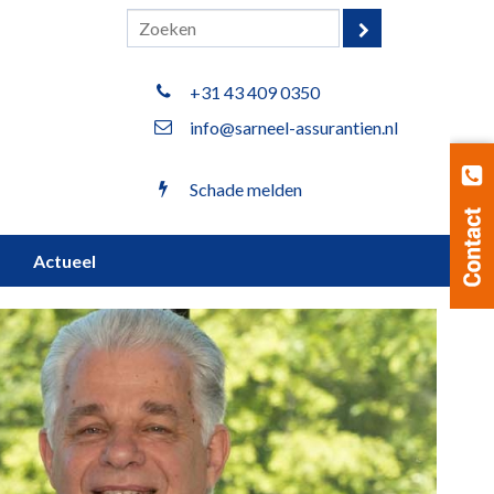
+31 43 409 0350
info@sarneel-assurantien.nl
Schade melden
Actueel