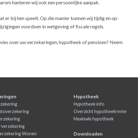
daarom hanteren wij ook een persoonlijke aanpak.
t er bij hen speelt. Op die manier kunnen wij tijdig en op-
jzigingen voordoen in wetgeving of fiscale regels.
advies over uw verzekeringen, hypotheek of pensioen? Neem
eringen
Hypotheek
zekering
Hypotheek info
utoverzekering
Overzicht hypotheekrente
rzekering
Maximale hypotheek
rverzekering
Downloaden
erzekering Wonen