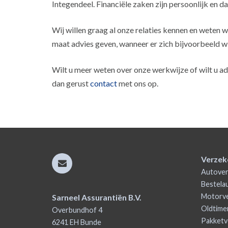
Integendeel. Financiële zaken zijn persoonlijk en 
Wij willen graag al onze relaties kennen en weten wa
maat advies geven, wanneer er zich bijvoorbeeld wi
Wilt u meer weten over onze werkwijze of wilt u 
dan gerust
contact
met ons op.
Verzek
Autover
Bestela
Motorve
Sarneel Assurantiën B.V.
Oldtime
Overbundhof 4
Pakketv
6241 EH
Bunde