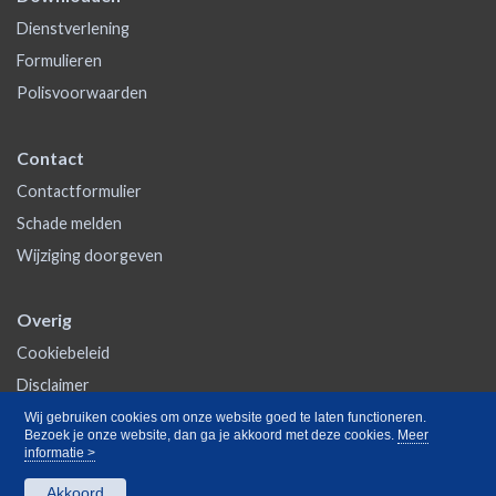
Dienstverlening
Formulieren
Polisvoorwaarden
Contact
Contactformulier
Schade melden
Wijziging doorgeven
Overig
Cookiebeleid
Disclaimer
Privacy
Wij gebruiken cookies om onze website goed te laten functioneren.
Bezoek je onze website, dan ga je akkoord met deze cookies.
Meer
informatie >
Akkoord