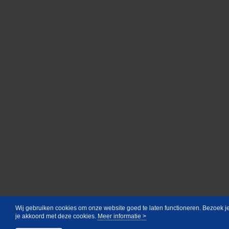
Wij gebruiken cookies om onze website goed te laten functioneren. Bezoek j
je akkoord met deze cookies.
Meer informatie >