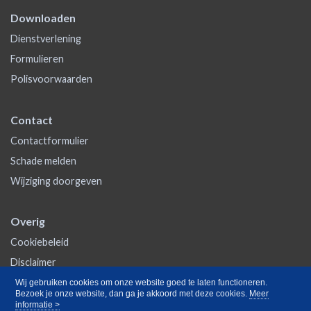
Downloaden
Dienstverlening
Formulieren
Polisvoorwaarden
Contact
Contactformulier
Schade melden
Wijziging doorgeven
Overig
Cookiebeleid
Disclaimer
Privacy
Wij gebruiken cookies om onze website goed te laten functioneren.
Bezoek je onze website, dan ga je akkoord met deze cookies.
Meer
informatie >