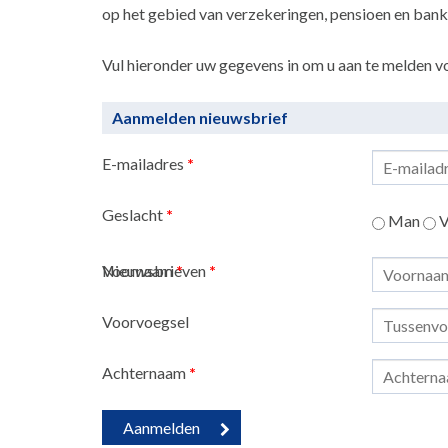
op het gebied van verzekeringen, pensioen en ban
Vul hieronder uw gegevens in om u aan te melden vo
Aanmelden nieuwsbrief
E-mailadres
*
Geslacht
*
Man
V
Nieuwsbrieven
Voornaam
*
*
Voorvoegsel
Achternaam
*