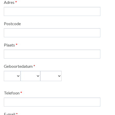
Adres
*
Postcode
Plaats
*
Geboortedatum
*
Dag
Maand
Jaar
Telefoon
*
E-mail
*