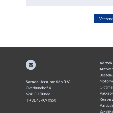
Verzek
Autover
Bestela
Motorve
Sarneel Assurantiën B.V.
Oldtime
Overbundhof 4
Pakketv
6241 EH
Bunde
Reisver
T
+31 43 409 0350
Particul
Zakelijk