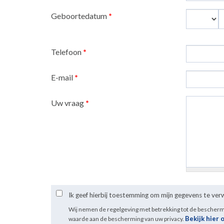
Geboortedatum
*
Dag
M
Telefoon
*
E-mail
*
Uw vraag
*
Ik geef hierbij toestemming om mijn gegevens te ve
Wij nemen de regelgeving met betrekking tot de bescher
Bekijk hier 
waarde aan de bescherming van uw privacy.