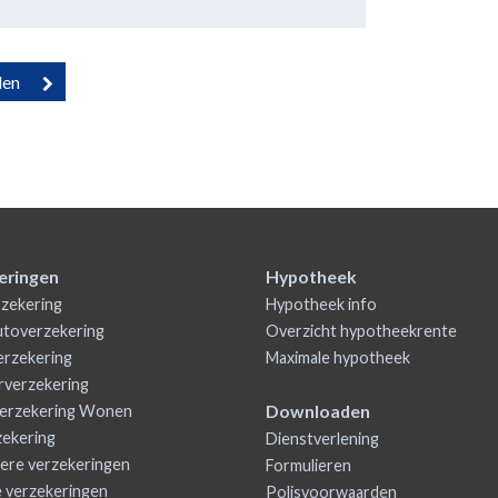
eringen
Hypotheek
zekering
Hypotheek info
utoverzekering
Overzicht hypotheekrente
rzekering
Maximale hypotheek
rverzekering
Downloaden
erzekering Wonen
zekering
Dienstverlening
iere verzekeringen
Formulieren
e verzekeringen
Polisvoorwaarden