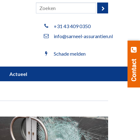
+31 43 409 0350
info@sarneel-assurantien.nl
Schade melden
Actueel