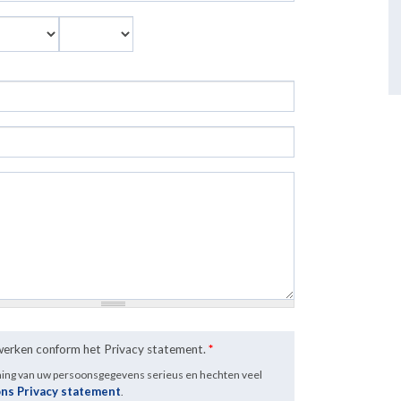
aand
Jaar
rwerken conform het Privacy statement.
*
ming van uw persoonsgegevens serieus en hechten veel
ons Privacy statement
.