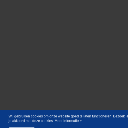
Wij gebruiken cookies om onze website goed te laten functioneren. Bezoek j
je akkoord met deze cookies.
Meer informatie >