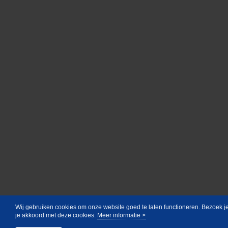
Wij gebruiken cookies om onze website goed te laten functioneren. Bezoek j
je akkoord met deze cookies.
Meer informatie >