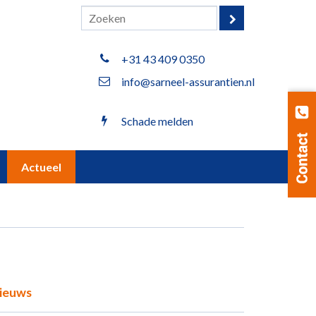
+31 43 409 0350
info@sarneel-assurantien.nl
Schade melden
Actueel
ieuws