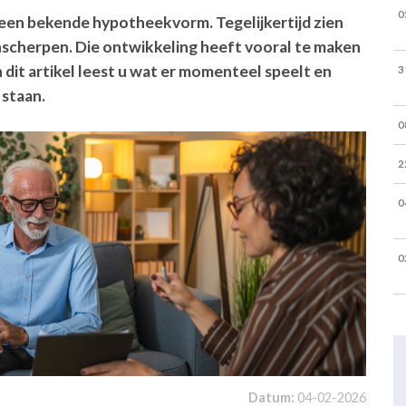
0
g een bekende hypotheekvorm. Tegelijkertijd zien
nscherpen. Die ontwikkeling heeft vooral te maken
 dit artikel leest u wat er momenteel speelt en
3
 staan.
0
2
0
0
Datum:
04-02-2026