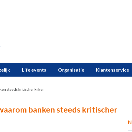
elijk
Life events
Organisatie
Klantenservice
en steeds kritischer kijken
 waarom banken steeds kritischer
N