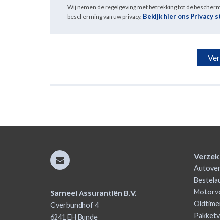
Wij nemen de regelgeving met betrekking tot de bescher
Bekijk hier ons Privacy 
bescherming van uw privacy.
Verzek
Autover
Bestela
Motorve
Sarneel Assurantiën B.V.
Oldtime
Overbundhof 4
Pakketv
6241 EH
Bunde