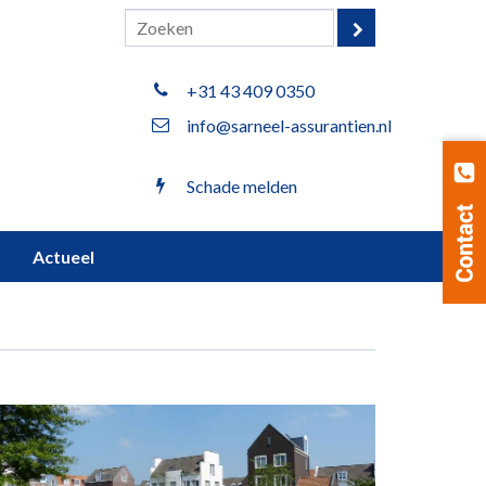
+31 43 409 0350
info@sarneel-assurantien.nl
Schade melden
Actueel