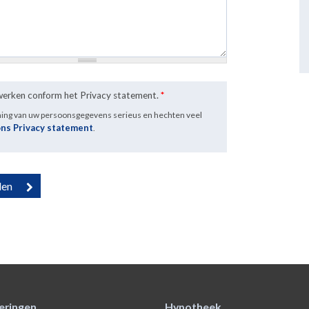
rwerken conform het Privacy statement.
*
ming van uw persoonsgegevens serieus en hechten veel
ons Privacy statement
.
eringen
Hypotheek