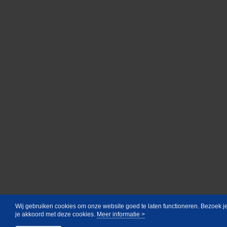
Wij gebruiken cookies om onze website goed te laten functioneren. Bezoek j
je akkoord met deze cookies.
Meer informatie >